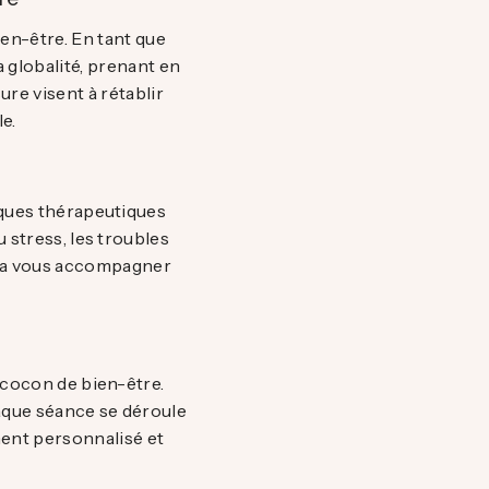
en-être. En tant que
 globalité, prenant en
ure visent à rétablir
le.
iques thérapeutiques
 stress, les troubles
aura vous accompagner
 cocon de bien-être.
haque séance se déroule
ment personnalisé et