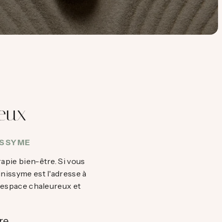
teux
ISSYME
apie bien-être. Si vous
nissyme est l'adresse à
n espace chaleureux et
re