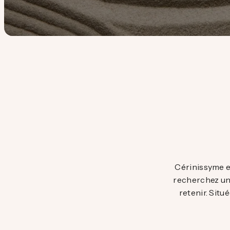
Cérinissyme es
recherchez un 
retenir. Situ