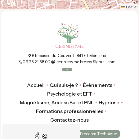
Leaflet
6 Impasse du Couvent, 84170 Monteux
06 23 21 38 02
cerinissyme.bressy@gmail.com
Accueil
Qui suis-je ?
Évènements
Psychologie et EFT
Magnétisme, Access Bar et PNL
Hypnose
Formations professionnelles
Contactez-nous
Psychopraticien
Emotional Freedom Technique