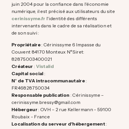
juin 2004 pour la confiance dans l'économie
numérique, il est précisé aux utilisateurs du site
cerinissyme.fr
l'identité des différents
intervenants dans le cadre de sa réalisation et
de son suivi :
Propriétaire
: Cérinissyme 6 Impasse du
Couvent 84170 Monteux N°Siret:
82875003400021
Créateur
:
Vistalid
Capital social
:
N° de TVA intracommunautaire
:
FR46828750034
Responsable publication
: Cérinissyme –
cerinissyme.bressy@gmail.com
Hébergeur
: OVH – 2 rue Kellermann - 59100
Roubaix - France
Localisation du serveur d'hébergement
: