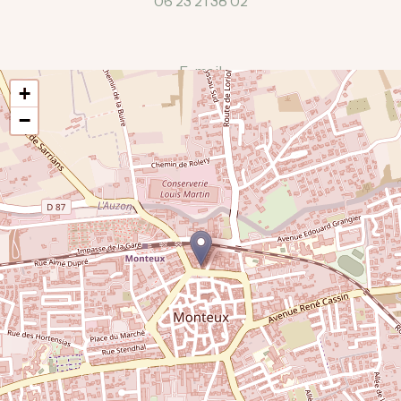
06 23 21 38 02
E-mail
+
cerinissyme.bressy@gmail.com
−