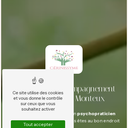
Bien-être et accompagnement
Ce site utilise des cookies
personnalisé à Monteux
et vous donne le contrôle
sur ceux que vous
souhaitez activer
Vous êtes à la recherche d’un
psychopraticien
dans le Vaucluse
? Alors, vous êtes au bon endroit
Tout accepter
!