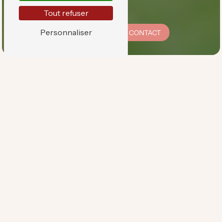
Tout refuser
Personnaliser
06 23 21 38 02
CONTACT
Cécile vous accueille dans son
cabinet
Cérinissyme
, pour des séances
personnalisées
destinées aux
adultes
comme aux
enfants
. Son objectif est de
vous aider à atteindre un
bien-être
émotionnel et physique
, avec
respect
,
bienveillance
et
discrétion
.
EN SAVOIR PLUS